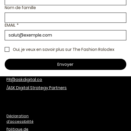
Nom de famille
EMAIL
*
Oui, je veux en savoir plus sur The Fashion Rolodex
Envoyer
FR@askdigital.co
/ASK Digital Strategy Partners
Déclaration
d’accessibilité
Politique de